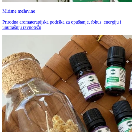
Mirisne mešavine
Prirodna aromaterapijska podrška za opuštanje, fokus, energiju i
unutrašnju ravnotežu