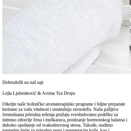
Dobrodošli na naš sajt
Lejla Ljubenković & Aroma Tea Drops
Otkrijte naše holističke aromaterapijske programe i biljne preparate
kreirane za vašu vitalnost i unutrašnju ravnotežu. Naša pažljivo
formulisana prirodna rešenja pružaju sveobuhvatnu podršku za
intimno zdravlje žena i muškaraca, postizanje hormonskog balansa i
duboko opuštanje od svakodnevnog stresa. Takođe, nudimo
napredne linije za prirodnu negu i regeneraciju kože, kao i