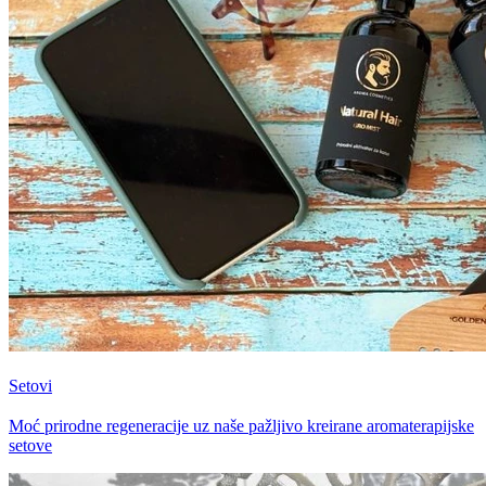
Setovi
Moć prirodne regeneracije uz naše pažljivo kreirane aromaterapijske
setove