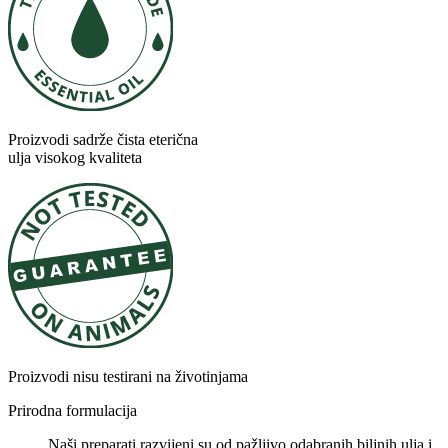
Proizvodi sadrže čista eterična
ulja visokog kvaliteta
Proizvodi nisu testirani na životinjama
Prirodna formulacija
Naši preparati razvijeni su od pažljivo odabranih biljnih ulja i