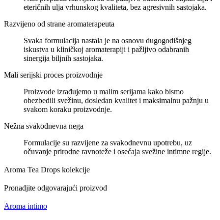
eteričnih ulja vrhunskog kvaliteta, bez agresivnih sastojaka.
Razvijeno od strane aromaterapeuta
Svaka formulacija nastala je na osnovu dugogodišnjeg
iskustva u kliničkoj aromaterapiji i pažljivo odabranih
sinergija biljnih sastojaka.
Mali serijski proces proizvodnje
Proizvode izrađujemo u malim serijama kako bismo
obezbedili svežinu, dosledan kvalitet i maksimalnu pažnju u
svakom koraku proizvodnje.
Nežna svakodnevna nega
Formulacije su razvijene za svakodnevnu upotrebu, uz
očuvanje prirodne ravnoteže i osećaja svežine intimne regije.
Aroma Tea Drops kolekcije
Pronadjite odgovarajući proizvod
Aroma intimo