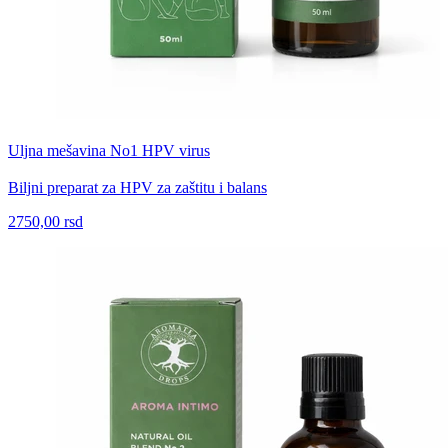
Uljna mešavina No1 HPV virus
Biljni preparat za HPV za zaštitu i balans
2750,00 rsd