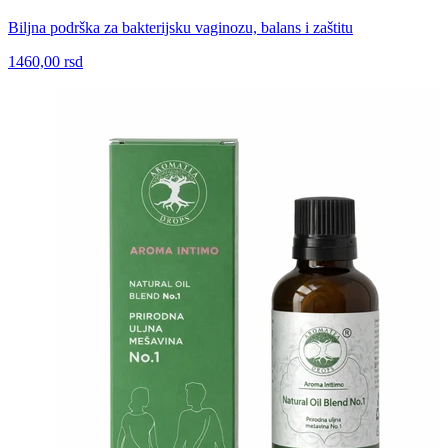
Biljna podrška za bakterijsku vaginozu, balans i zaštitu
1460,00 rsd