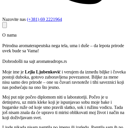
Nazovite nas
(+381) 69 2221964
O nama
Prirodna aromaterapeutska nega tela, uma i duše – da lepota prirode
uvek bude sa Vama!
Dobrodošli na sajt aromateadrops.rs
Moje ime je
Lejla Ljubenković
i verujem da između biljke i čoveka
postoji duboka, gotovo zaboravljena povezanost. Biljke za mene
nisu samo deo prirode – one su čuvari ravnoteže i tihi saveznici koji
nas podsećaju na ono što jesmo.
Moj put nije počeo diplomom niti u laboratoriji. Počeo je u
detinjstvu, uz miris kleke koji je ispunjavao sobu moje bake i
bugarske ruže od koje smo pravili slatko, sok i ružinu vodicu. Tada
još nisam znala da će upravo ti mirisi oblikovati moj život i način na
koji doživljavam svet.
Ljude nikada nisam pamtila po imenu ili izgledu. Pamtila sam ih po