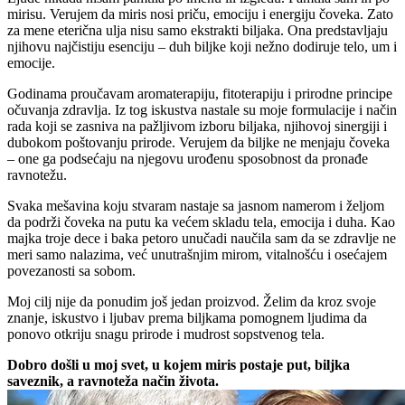
mirisu. Verujem da miris nosi priču, emociju i energiju čoveka. Zato
za mene eterična ulja nisu samo ekstrakti biljaka. Ona predstavljaju
njihovu najčistiju esenciju – duh biljke koji nežno dodiruje telo, um i
emocije.
Godinama proučavam aromaterapiju, fitoterapiju i prirodne principe
očuvanja zdravlja. Iz tog iskustva nastale su moje formulacije i način
rada koji se zasniva na pažljivom izboru biljaka, njihovoj sinergiji i
dubokom poštovanju prirode. Verujem da biljke ne menjaju čoveka
– one ga podsećaju na njegovu urođenu sposobnost da pronađe
ravnotežu.
Svaka mešavina koju stvaram nastaje sa jasnom namerom i željom
da podrži čoveka na putu ka većem skladu tela, emocija i duha. Kao
majka troje dece i baka petoro unučadi naučila sam da se zdravlje ne
meri samo nalazima, već unutrašnjim mirom, vitalnošću i osećajem
povezanosti sa sobom.
Moj cilj nije da ponudim još jedan proizvod. Želim da kroz svoje
znanje, iskustvo i ljubav prema biljkama pomognem ljudima da
ponovo otkriju snagu prirode i mudrost sopstvenog tela.
Dobro došli u moj svet, u kojem miris postaje put, biljka
saveznik, a ravnoteža način života.