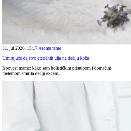
31. jul 2026. 15:17
Aroma teme
Umirujuće dejstvo eteričnih ulja na dečiju kožu
Ispovest mame: kako sam holističkim pristupom i domaćim
melemom smirila dečiji ekcem.