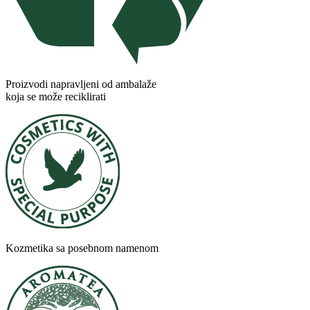
Proizvodi napravljeni od ambalaže
koja se može reciklirati
Kozmetika sa posebnom namenom