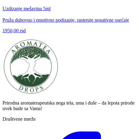
Uzdizanje mešavina 5ml
Pruža duhovno i emotivno podizanje, rasteruje negativne osećaje
1950,00 rsd
Prirodna aromaterapeutska nega tela, uma i duše – da lepota prirode
uvek bude sa Vama!
Društvene mreže