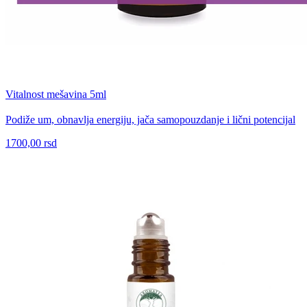
Vitalnost mešavina 5ml
Podiže um, obnavlja energiju, jača samopouzdanje i lični potencijal
1700,00 rsd